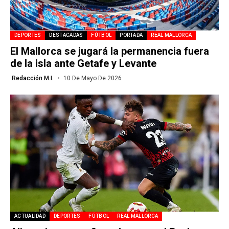
DEPORTES
DESTACADAS
FÚTBOL
PORTADA
REAL MALLORCA
El Mallorca se jugará la permanencia fuera
de la isla ante Getafe y Levante
Redacción M.I.
10 De Mayo De 2026
ACTUALIDAD
DEPORTES
FÚTBOL
REAL MALLORCA