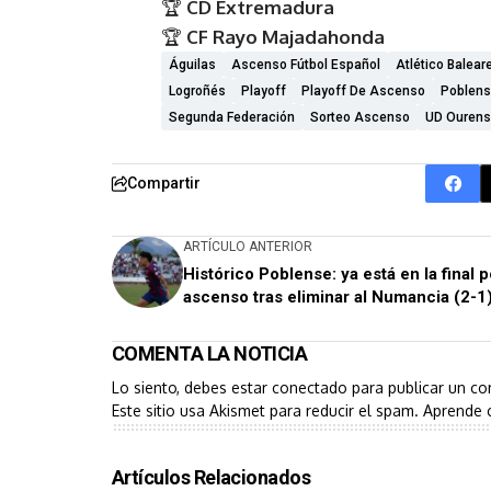
🏆
CD Extremadura
🏆
CF Rayo Majadahonda
Águilas
Ascenso Fútbol Español
Atlético Balear
Logroñés
Playoff
Playoff De Ascenso
Poblen
Segunda Federación
Sorteo Ascenso
UD Ouren
Compartir
ARTÍCULO ANTERIOR
Histórico Poblense: ya está en la final p
ascenso tras eliminar al Numancia (2-1
COMENTA LA NOTICIA
Lo siento, debes estar
conectado
para publicar un co
Este sitio usa Akismet para reducir el spam.
Aprende 
Artículos Relacionados