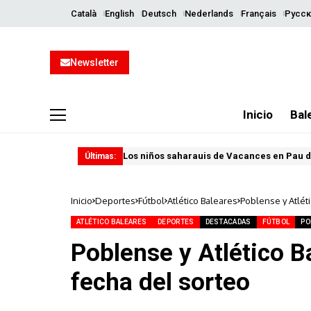
Català
English
Deutsch
Nederlands
Français
Русск
Newsletter
Inicio
Bal
Los niños saharauis de Vacances en Pau d
Últimas:
Inicio
Deportes
Fútbol
Atlético Baleares
Poblense y Atléti
ATLÉTICO BALEARES
DEPORTES
DESTACADAS
FÚTBOL
PO
Poblense y Atlético Ba
fecha del sorteo