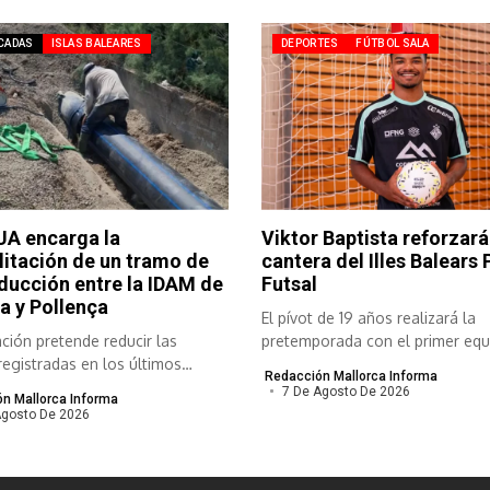
CADAS
ISLAS BALEARES
DEPORTES
FÚTBOL SALA
A encarga la
Viktor Baptista reforzará
litación de un tramo de
cantera del Illes Balears
ducción entre la IDAM de
Futsal
a y Pollença
El pívot de 19 años realizará la
ción pretende reducir las
pretemporada con el primer equi
registradas en los últimos
Redacción Mallorca Informa
..
7 De Agosto De 2026
n Mallorca Informa
Agosto De 2026