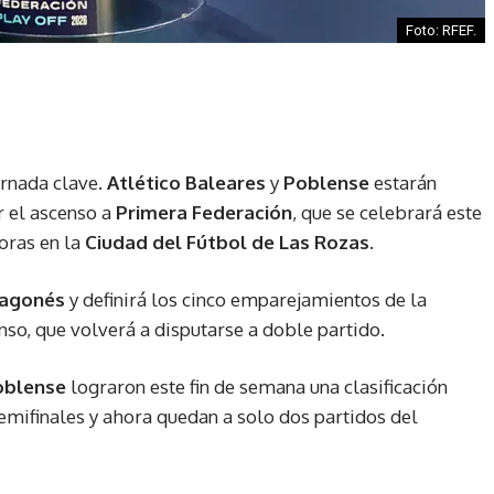
Foto: RFEF.
ornada clave.
Atlético Baleares
y
Poblense
estarán
r el ascenso a
Primera Federación
, que se celebrará este
horas en la
Ciudad del Fútbol de Las Rozas
.
ragonés
y definirá los cinco emparejamientos de la
nso, que volverá a disputarse a doble partido.
oblense
lograron este fin de semana una clasificación
semifinales y ahora quedan a solo dos partidos del