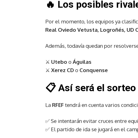
🔥 Los posibles rival
Por el momento, los equipos ya clasifi
Real Oviedo Vetusta, Logroñés, UD 
Además, todavía quedan por resolverse 
⚔️
Utebo
o
Águilas
⚔️
Xerez CD
o
Conquense
📋 Así será el sorteo
La
RFEF
tendrá en cuenta varios condic
✅ Se intentarán evitar cruces entre eq
✅ El partido de ida se jugará en el cam