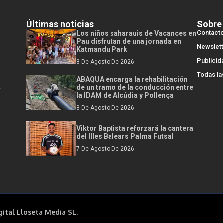
Últimas noticias
Sobre
Contact
Los niños saharauis de Vacances en
Pau disfrutan de una jornada en
Newslett
Katmandu Park
Publicid
8 De Agosto De 2026
Todas la
ABAQUA encarga la rehabilitación
l
de un tramo de la conducción entre
la IDAM de Alcúdia y Pollença
8 De Agosto De 2026
Viktor Baptista reforzará la cantera
del Illes Balears Palma Futsal
7 De Agosto De 2026
gital Lloseta Media SL.