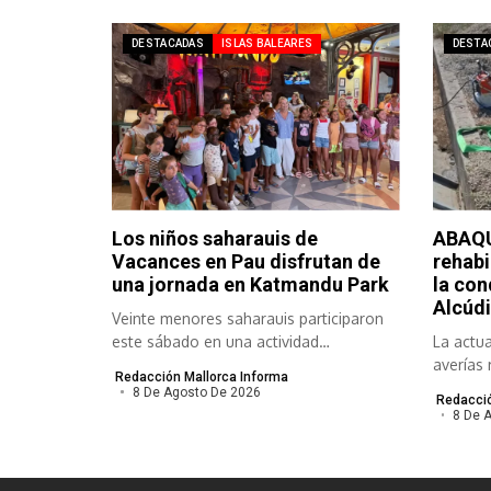
DESTACADAS
ISLAS BALEARES
DESTA
Los niños saharauis de
ABAQU
Vacances en Pau disfrutan de
rehabi
una jornada en Katmandu Park
la con
Alcúdi
Veinte menores saharauis participaron
este sábado en una actividad
La actua
organizada por el...
averías 
Redacción Mallorca Informa
meses y.
8 De Agosto De 2026
Redacció
8 De 