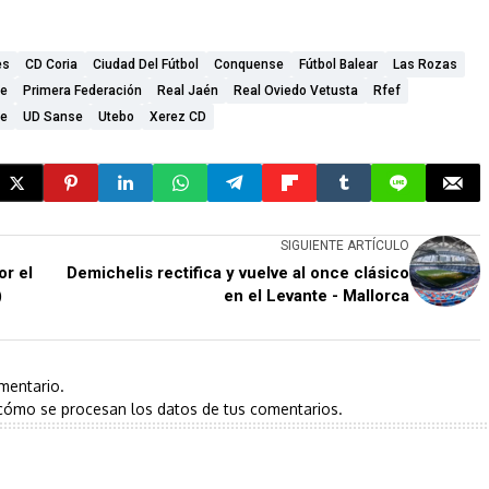
es
CD Coria
Ciudad Del Fútbol
Conquense
Fútbol Balear
Las Rozas
se
Primera Federación
Real Jaén
Real Oviedo Vetusta
Rfef
se
UD Sanse
Utebo
Xerez CD
SIGUIENTE ARTÍCULO
or el
Demichelis rectifica y vuelve al once clásico
)
en el Levante - Mallorca
mentario.
cómo se procesan los datos de tus comentarios.