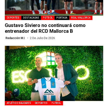
DEPORTES
DESTACADAS
FÚTBOL
PORTADA
REAL MALLORCA
Gustavo Siviero no continuará como
entrenador del RCD Mallorca B
Redacción M.I.
2 De Julio De 2026
ATLÉTICO BALEARES
DEPORTES
FÚTBOL