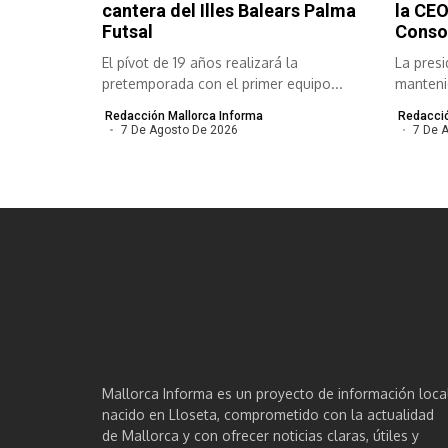
cantera del Illes Balears Palma
la CEO
Futsal
Conso
El pívot de 19 años realizará la
La presi
pretemporada con el primer equipo...
manteni
responsa
Redacción Mallorca Informa
Redacció
7 De Agosto De 2026
7 De 
Mallorca Informa es un proyecto de información loca
nacido en Lloseta, comprometido con la actualidad
de Mallorca y con ofrecer noticias claras, útiles y