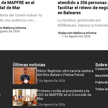
 de MAPFRE en el
atendido a 356 personas
lat de Mar
facilitar el relevo de neg
en Baleares
denta del Govern balear ha
do una audiencia con
La iniciativa, gestionada por
bles de...
ADRBalears, impulsa la transmis
n Mallorca Informa
empresas viables para...
Agosto De 2026
Redacción Mallorca Informa
7 De Agosto De 2026
Últimas noticias
Sobre
Contact
Viktor Baptista reforzará la cantera
del Illes Balears Palma Futsal
Newslett
7 De Agosto De 2026
Publicid
Todas la
Prohens recibe al presidente y la
l
CEO de MAPFRE en el Consolat de
Mar
7 De Agosto De 2026