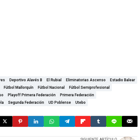
res
Deportivo Alavés B
El Rubial
Eliminatorias Ascenso
Estadio Balear
Fútbol Mallorquín
Fútbol Nacional
Fútbol Semiprofesional
so
Playoff Primera Federación
Primera Federación
la
Segunda Federación
UD Poblense
Utebo
SIGUIENTE ARTÍCULO