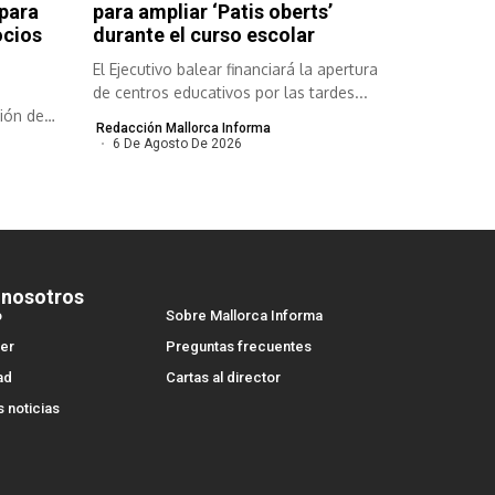
 para
para ampliar ‘Patis oberts’
ocios
durante el curso escolar
El Ejecutivo balear financiará la apertura
de centros educativos por las tardes...
ión de
Redacción Mallorca Informa
6 De Agosto De 2026
 nosotros
o
Sobre Mallorca Informa
er
Preguntas frecuentes
ad
Cartas al director
s noticias