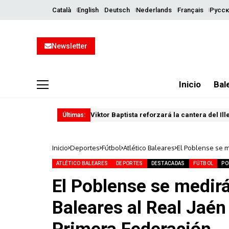
Català
English
Deutsch
Nederlands
Français
Русск
Newsletter
Inicio
Bal
Viktor Baptista reforzará la cantera del Il
Últimas:
Inicio
Deportes
Fútbol
Atlético Baleares
El Poblense se me
ascenso a Prime
ATLÉTICO BALEARES
DEPORTES
DESTACADAS
FÚTBOL
PO
El Poblense se medirá 
Baleares al Real Jaén 