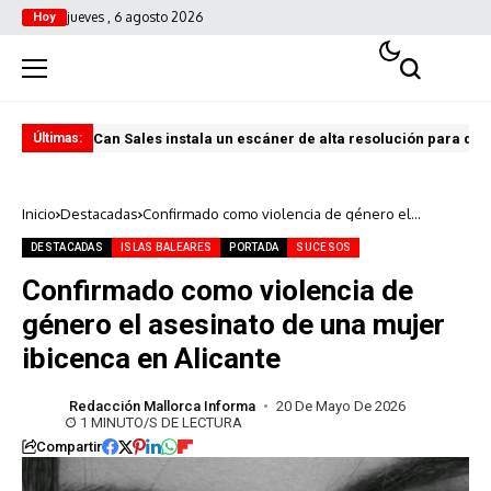
jueves , 6 agosto 2026
Hoy
Can Sales instala un escáner de alta resolución para digi
El 
Últimas:
Inicio
Destacadas
Confirmado como violencia de género el
asesinato de una mujer ibicenca en Alicante
DESTACADAS
ISLAS BALEARES
PORTADA
SUCESOS
Confirmado como violencia de
género el asesinato de una mujer
ibicenca en Alicante
Redacción Mallorca Informa
20 De Mayo De 2026
1 MINUTO/S DE LECTURA
Compartir