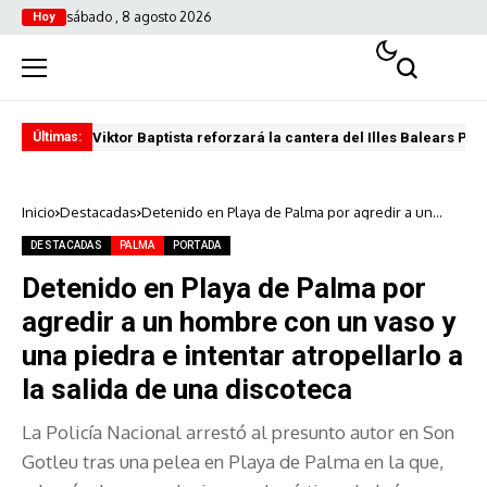
sábado , 8 agosto 2026
Hoy
Viktor Baptista reforzará la cantera del Illes Balears Pal
Pro
Últimas:
Inicio
Destacadas
Detenido en Playa de Palma por agredir a un
hombre con un vaso y una piedra e intentar
atropellarlo a la salida de una discoteca
DESTACADAS
PALMA
PORTADA
Detenido en Playa de Palma por
agredir a un hombre con un vaso y
una piedra e intentar atropellarlo a
la salida de una discoteca
La Policía Nacional arrestó al presunto autor en Son
Gotleu tras una pelea en Playa de Palma en la que,