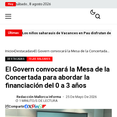
sábado , 8 agosto 2026
Hoy
Los niños saharauis de Vacances en Pau disfrutan de u
ABA
Últimas:
Inicio
Destacadas
El Govern convocará la Mesa de la Concertada
para abordar la financiación del 0 a 3 años
DESTACADAS
ISLAS BALEARES
El Govern convocará la Mesa de la
Concertada para abordar la
financiación del 0 a 3 años
Redacción Mallorca Informa
25 De Mayo De 2026
1 MINUTO/S DE LECTURA
Compartir