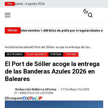
jueves , 6 agosto 2026
Hoy
Intervenidos 1.400 kilos de pollo por irregularidades en l
Pro
Últimas:
Inicio
Destacadas
El Port de Sóller acoge la entrega de las
Banderas Azules 2026 en Baleares
DESTACADAS
ISLAS BALEARES
PORTADA
TURISMO
El Port de Sóller acoge la entrega
de las Banderas Azules 2026 en
Baleares
Redacción Mallorca Informa
27 De Mayo De 2026
1 MINUTO/S DE LECTURA
Compartir