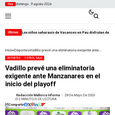
domingo , 9 agosto 2026
Hoy
Los niños saharauis de Vacances en Pau disfrutan de u
ABA
Últimas:
Inicio
Deportes
Vadillo prevé una eliminatoria exigente ante
Manzanares en el inicio del playoff
DEPORTES
FÚTBOL SALA
Vadillo prevé una eliminatoria
exigente ante Manzanares en el
inicio del playoff
Redacción Mallorca Informa
28 De Mayo De 2026
2 MINUTO/S DE LECTURA
Compartir