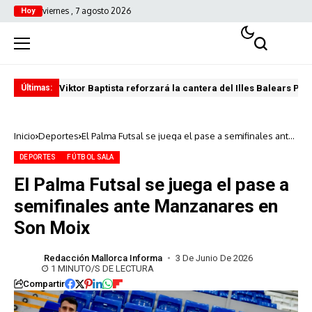
viernes , 7 agosto 2026
Hoy
Viktor Baptista reforzará la cantera del Illes Balears Pal
Pro
Últimas:
Inicio
Deportes
El Palma Futsal se juega el pase a semifinales ante
Manzanares en Son Moix
DEPORTES
FÚTBOL SALA
El Palma Futsal se juega el pase a
semifinales ante Manzanares en
Son Moix
Redacción Mallorca Informa
3 De Junio De 2026
1 MINUTO/S DE LECTURA
Compartir