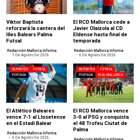
Viktor Baptista
El RCD Mallorca cede a
reforzará la cantera del
Javier Olaizola al CD
Illes Balears Palma
Eldense hasta final de
Futsal
temporada
Redacción Mallorca Informa
Redacción Mallorca Informa
7 De Agosto De 2026
6 De Agosto De 2026
DEPORTES
FÚTBOL
DEPORTES
FÚTBOL
PORTADA
PORTADA
REAL MALLORCA
El Atlético Baleares
El RCD Mallorca vence
vence 7-1 al Llosetense
3-0 al PSG y conquista
en el Estadi Balear
el 48 Trofeu Ciutat de
Palma
Redacción Mallorca Informa
6 De Agosto De 2026
Redacción Mallorca Informa