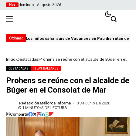
domingo , 9 agosto 2026
Hoy
Los niños saharauis de Vacances en Pau disfrutan de u
ABA
Últimas:
Inicio
Destacadas
Prohens se reúne con el alcalde de Búger en el
Consolat de Mar
DESTACADAS
ISLAS BALEARES
Prohens se reúne con el alcalde de
Búger en el Consolat de Mar
Redacción Mallorca Informa
8 De Junio De 2026
1 MINUTO/S DE LECTURA
Compartir