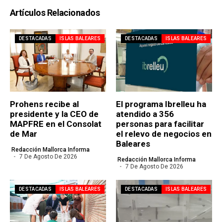
Artículos Relacionados
DESTACADAS
ISLAS BALEARES
DESTACADAS
ISLAS BALEARES
Prohens recibe al
El programa Ibrelleu ha
presidente y la CEO de
atendido a 356
MAPFRE en el Consolat
personas para facilitar
de Mar
el relevo de negocios en
Baleares
Redacción Mallorca Informa
7 De Agosto De 2026
Redacción Mallorca Informa
7 De Agosto De 2026
DESTACADAS
ISLAS BALEARES
DESTACADAS
ISLAS BALEARES