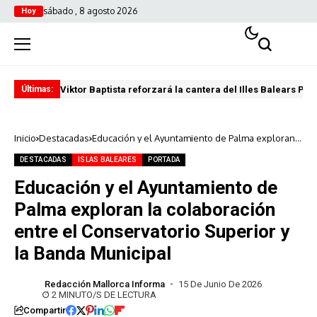
sábado , 8 agosto 2026
Hoy
Viktor Baptista reforzará la cantera del Illes Balears Pal
Pro
Últimas:
Inicio
Destacadas
Educación y el Ayuntamiento de Palma exploran
la colaboración entre el Conservatorio Superior y
la Banda Municipal
DESTACADAS
ISLAS BALEARES
PORTADA
Educación y el Ayuntamiento de
Palma exploran la colaboración
entre el Conservatorio Superior y
la Banda Municipal
Redacción Mallorca Informa
15 De Junio De 2026
2 MINUTO/S DE LECTURA
Compartir