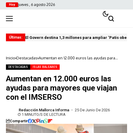
jueves , 6 agosto 2026
Hoy
El Govern destina 1,3 millones para ampliar ‘Patis oberts
Int
Últimas:
Inicio
Destacadas
Aumentan en 12.000 euros las ayudas para
mayores que viajan con el IMSERSO
DESTACADAS
ISLAS BALEARES
Aumentan en 12.000 euros las
ayudas para mayores que viajan
con el IMSERSO
Redacción Mallorca Informa
25 De Junio De 2026
1 MINUTO/S DE LECTURA
Compartir