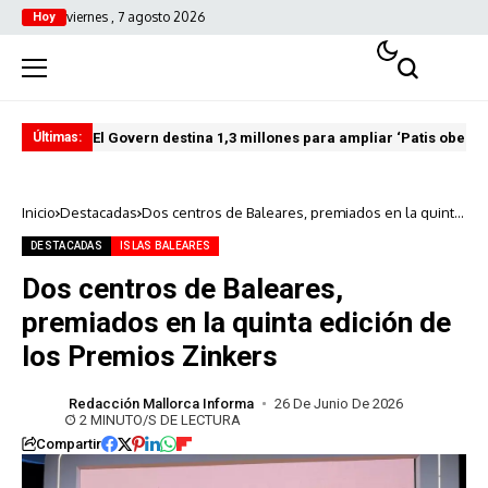
viernes , 7 agosto 2026
Hoy
El Govern destina 1,3 millones para ampliar ‘Patis oberts
Int
Últimas:
Inicio
Destacadas
Dos centros de Baleares, premiados en la quinta
edición de los Premios Zinkers
DESTACADAS
ISLAS BALEARES
Dos centros de Baleares,
premiados en la quinta edición de
los Premios Zinkers
Redacción Mallorca Informa
26 De Junio De 2026
2 MINUTO/S DE LECTURA
Compartir