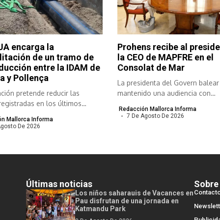
A encarga la
Prohens recibe al preside
litación de un tramo de
la CEO de MAPFRE en el
ducción entre la IDAM de
Consolat de Mar
a y Pollença
La presidenta del Govern balear
ción pretende reducir las
mantenido una audiencia con
registradas en los últimos
responsables de...
Redacción Mallorca Informa
..
7 De Agosto De 2026
n Mallorca Informa
Agosto De 2026
Últimas noticias
Sobre
Contact
Los niños saharauis de Vacances en
Pau disfrutan de una jornada en
Newslett
Katmandu Park
Publicid