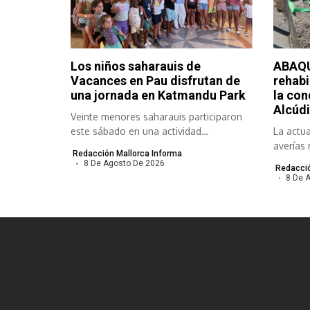
Los niños saharauis de
ABAQU
Vacances en Pau disfrutan de
rehabi
una jornada en Katmandu Park
la con
Alcúdi
Veinte menores saharauis participaron
este sábado en una actividad
La actua
organizada por el...
averías 
Redacción Mallorca Informa
meses y.
8 De Agosto De 2026
Redacció
8 De 