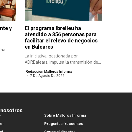
nte y
El programa Ibrelleu ha
atendido a 356 personas para
facilitar el relevo de negocios
en Baleares
 ha
La iniciativa, gestionada por
ADRBalears, impulsa la transmisión de
empresas viables para...
Redacción Mallorca Informa
7 De Agosto De 2026
 nosotros
o
Sobre Mallorca Informa
er
Preguntas frecuentes
ad
Cartas al director