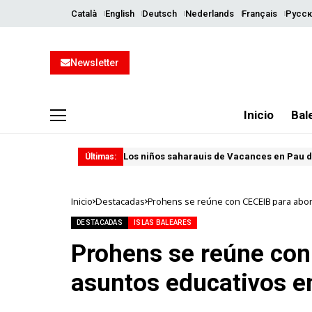
Català
English
Deutsch
Nederlands
Français
Русск
Newsletter
Inicio
Bal
Los niños saharauis de Vacances en Pau d
Últimas:
Inicio
Destacadas
Prohens se reúne con CECEIB para abo
DESTACADAS
ISLAS BALEARES
Prohens se reúne con
asuntos educativos e