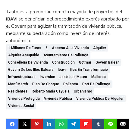
Tanto esta promoción como la mayoría de proyectos del
IBAVI
se benefician del procedimiento exprés aprobado por
el Govern para agilizar la tramitación de vivienda pública,
mediante su declaración como inversión de interés
autonómico.
1 Millones De Euros
6
Acceso A La Vivienda
Alquiler
Alquiler Asequible
Ayuntamiento De Pollença
Conselleria De Vivienda
Construcción
Gotmar
Govern Balear
Govern De Les Illes Balears
Ibavi
Illes En Transformació
Infraestructuras
Inversión
José Luis Mateo
Mallorca
Martí March
Plan De Choque
Pollença
Port De Pollença
Residentes
Roberto María Cayuela
Urbanismo
Vivienda Protegida
Vivienda Pública
Vivienda Pública De Alquiler
Vivienda Social