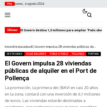
jueves , 6 agosto 2026
Hoy
El Govern destina 1,3 millones para ampliar ‘Patis oberts
Int
Últimas:
Inicio
Destacadas
El Govern impulsa 28 viviendas públicas de
alquiler en el Port de Pollença
DESTACADAS
ISLAS BALEARES
POBLE A POBLE
POLLENÇA
PORTADA
El Govern impulsa 28 viviendas
públicas de alquiler en el Port de
Pollença
La promoción, la primera del IBAVI en casi 20 años
en la zona, contará con una inversión de 6,1 millones
de euros. Las viviendas estarán destinadas a
residentes, con preferencia para quienes acrediten