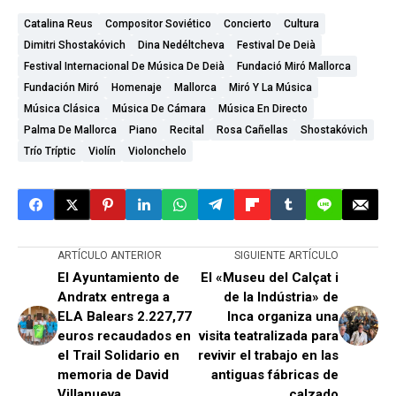
Catalina Reus
Compositor Soviético
Concierto
Cultura
Dimitri Shostakóvich
Dina Nedéltcheva
Festival De Deià
Festival Internacional De Música De Deià
Fundació Miró Mallorca
Fundación Miró
Homenaje
Mallorca
Miró Y La Música
Música Clásica
Música De Cámara
Música En Directo
Palma De Mallorca
Piano
Recital
Rosa Cañellas
Shostakóvich
Trío Tríptic
Violín
Violonchelo
ARTÍCULO ANTERIOR
SIGUIENTE ARTÍCULO
El Ayuntamiento de
El «Museu del Calçat i
Andratx entrega a
de la Indústria» de
ELA Balears 2.227,77
Inca organiza una
euros recaudados en
visita teatralizada para
el Trail Solidario en
revivir el trabajo en las
memoria de David
antiguas fábricas de
Villanueva
calzado