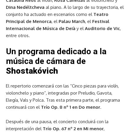
Catalina Reus
al violín,
Rosa Cañellas
al violonchelo y
Dina Nedéltcheva
al piano. A lo largo de su trayectoria, el
conjunto ha actuado en escenarios como el
Teatro
Principal de Menorca
, el
Palau March
, el
Festival
Internacional de Música de Deià
y el
Auditorio de Vic
,
entre otros.
Un programa dedicado a la
música de cámara de
Shostakóvich
El repertorio comenzará con las “Cinco piezas para violín,
violonchelo y piano”, integradas por Preludio, Gavota,
Elegía, Vals y Polca. Tras esta primera parte, el programa
continuará con el
Trío Op. 8 nº 1 en Do menor
.
Después de una pausa, el concierto concluirá con la
interpretación del
Trío Op. 67 nº 2 en Mi menor
,