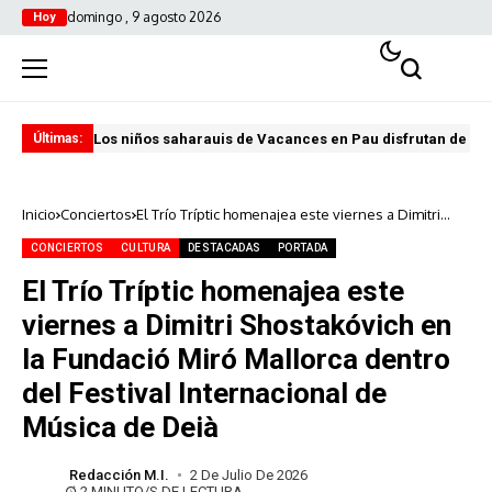
domingo , 9 agosto 2026
Hoy
Los niños saharauis de Vacances en Pau disfrutan de u
ABA
Últimas:
Inicio
Conciertos
El Trío Tríptic homenajea este viernes a Dimitri
Shostakóvich en la Fundació Miró Mallorca dentro
del Festival Internacional de Música de Deià
CONCIERTOS
CULTURA
DESTACADAS
PORTADA
El Trío Tríptic homenajea este
viernes a Dimitri Shostakóvich en
la Fundació Miró Mallorca dentro
del Festival Internacional de
Música de Deià
Redacción M.I.
2 De Julio De 2026
2 MINUTO/S DE LECTURA