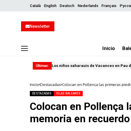
Català
English
Deutsch
Nederlands
Français
Русск
Newsletter
Inicio
Bal
Los niños saharauis de Vacances en Pau d
Últimas:
Inicio
Destacadas
Colocan en Pollença las primeras pied
DESTACADAS
ISLAS BALEARES
Colocan en Pollença l
memoria en recuerdo 