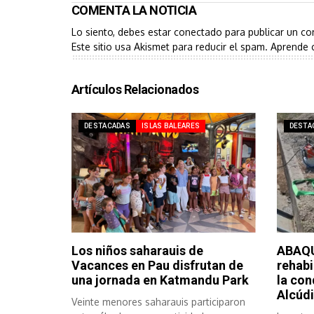
COMENTA LA NOTICIA
Lo siento, debes estar
conectado
para publicar un co
Este sitio usa Akismet para reducir el spam.
Aprende 
Artículos Relacionados
DESTACADAS
ISLAS BALEARES
DESTA
Los niños saharauis de
ABAQU
Vacances en Pau disfrutan de
rehabi
una jornada en Katmandu Park
la con
Alcúdi
Veinte menores saharauis participaron