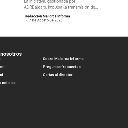
La iniciativa, gestionada por
ADRBalears, impulsa la transmisión de
empresas viables para...
Redacción Mallorca Informa
7 De Agosto De 2026
 nosotros
o
Sobre Mallorca Informa
er
Preguntas frecuentes
ad
Cartas al director
s noticias