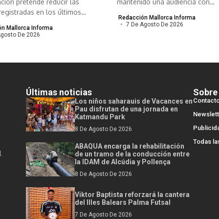
ción pretende reducir las
mantenido una audiencia con
registradas en los últimos
responsables de...
Redacción Mallorca Informa
..
7 De Agosto De 2026
n Mallorca Informa
Agosto De 2026
Últimas noticias
Sobre
Contact
Los niños saharauis de Vacances en
Pau disfrutan de una jornada en
Newslett
Katmandu Park
Publicid
8 De Agosto De 2026
Todas la
ABAQUA encarga la rehabilitación
l
de un tramo de la conducción entre
la IDAM de Alcúdia y Pollença
8 De Agosto De 2026
Viktor Baptista reforzará la cantera
del Illes Balears Palma Futsal
7 De Agosto De 2026