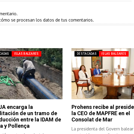
mentario.
cómo se procesan los datos de tus comentarios.
CADAS
ISLAS BALEARES
DESTACADAS
ISLAS BALEARES
A encarga la
Prohens recibe al preside
litación de un tramo de
la CEO de MAPFRE en el
ducción entre la IDAM de
Consolat de Mar
a y Pollença
La presidenta del Govern balear