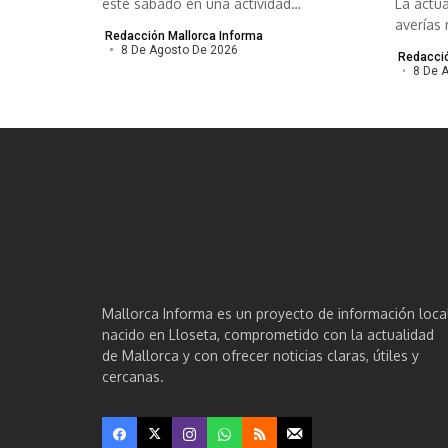
este sábado en una actividad
La actua
organizada por el...
averías 
Redacción Mallorca Informa
meses y.
8 De Agosto De 2026
Redacció
8 De 
Mallorca Informa es un proyecto de información loca
nacido en Lloseta, comprometido con la actualidad
de Mallorca y con ofrecer noticias claras, útiles y
cercanas.