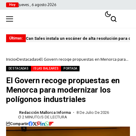
jueves , 6 agosto 2026
Hoy
Can Sales instala un escáner de alta resolución para digi
El 
Últimas:
Inicio
Destacadas
El Govern recoge propuestas en Menorca para
modernizar los polígonos industriales
DESTACADAS
ISLAS BALEARES
PORTADA
El Govern recoge propuestas en
Menorca para modernizar los
polígonos industriales
Redacción Mallorca Informa
8 De Julio De 2026
2 MINUTO/S DE LECTURA
Compartir