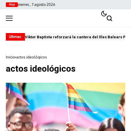
viernes , 7 agosto 2026
Hoy
Viktor Baptista reforzará la cantera del Illes Balears Pal
Pro
Últimas:
Inicio
actos ideológicos
actos ideológicos