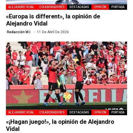
ALEJANDRO VIDAL
COLABORADORES
DESTACADAS
OPINIÓN
PORTADA
«Europa is different», la opinión de
Alejandro Vidal
Redacción M.I.
11 De Abril De 2026
ALEJANDRO VIDAL
COLABORADORES
DESTACADAS
OPINIÓN
PORTADA
«¡Hagan juego!», la opinión de Alejandro
Vidal