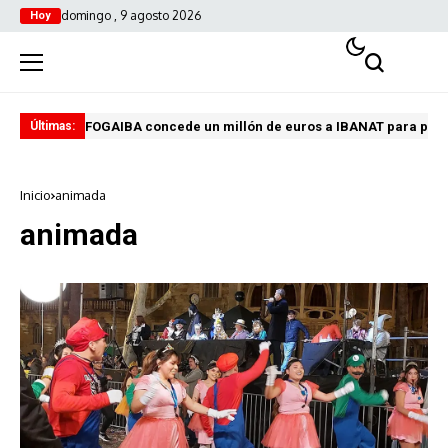
domingo , 9 agosto 2026
Hoy
FOGAIBA concede un millón de euros a IBANAT para prev
Edu
Últimas:
Inicio
animada
animada