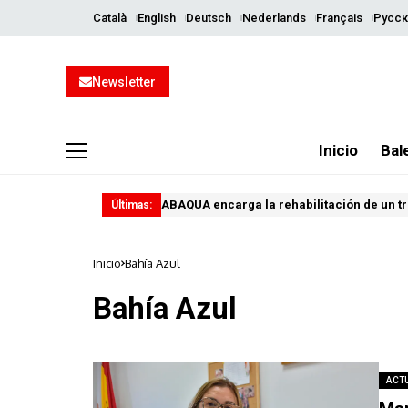
Català
English
Deutsch
Nederlands
Français
Русск
Newsletter
Inicio
Bal
ABAQUA encarga la rehabilitación de un tr
Últimas:
Inicio
Bahía Azul
Bahía Azul
ACT