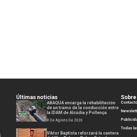
Últimas noticias
Sobre
Contact
ABAQUA encarga la rehabilitación
de un tramo de la conducción entre
Newslett
la IDAM de Alcúdia y Pollença
Publicid
8 De Agosto De 2026
Todas la
Viktor Baptista reforzará la cantera
l