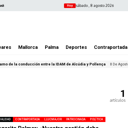
sábado , 8 agosto 2026
ий
Hoy
eares
Mallorca
Palma
Deportes
Contraportada
amo de la conducción entre la IDAM de Alcúdia y Pollença
8 De Agost
1
artículos
UALIDAD
CONTRAPORTADA
LLUCMAJOR
PATROCINADA
POLÍTICA