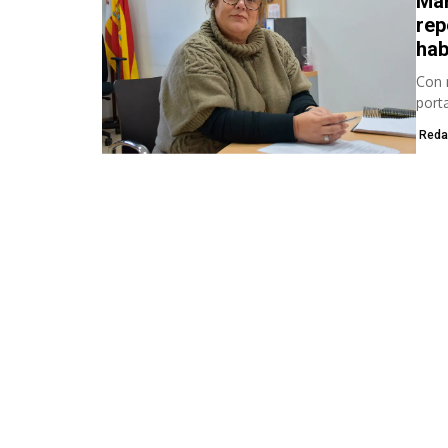
Mar
rep
hab
Con 
port
de...
Reda