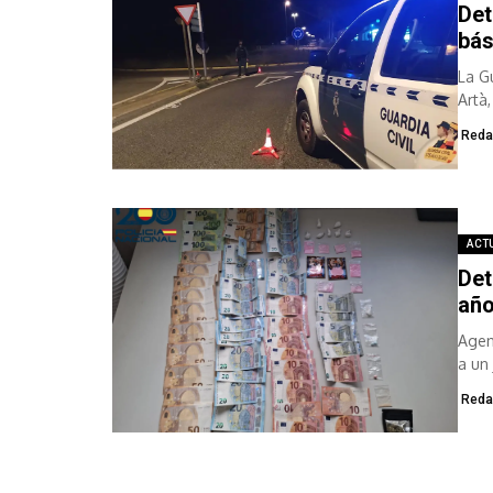
Det
bás
La G
Artà
Reda
ACT
Det
año
Agen
a un
resp
Reda