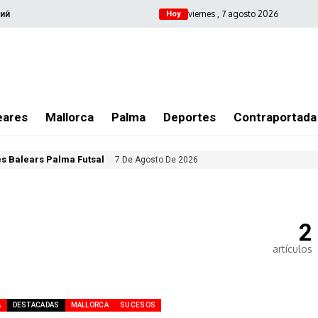
viernes , 7 agosto 2026
ий
Hoy
eares
Mallorca
Palma
Deportes
Contraportada
les Balears Palma Futsal
7 De Agosto De 2026
2
artículos
À
DESTACADAS
MALLORCA
SUCESOS