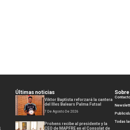
Últimas noticias
Sobre
Contact
Viktor Baptista reforzará la cantera
del Illes Balears Palma Futsal
Newslett
7 De Agosto De 2026
Publicid
Todas la
Prohens recibe al presidente y la
l
CEO de MAPFRE en el Consolat de