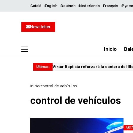
Català
English
Deutsch
Nederlands
Français
Русск
Newsletter
Inicio
Bal
Viktor Baptista reforzará la cantera del Il
Últimas:
Inicio
control de vehículos
control de vehículos
ART