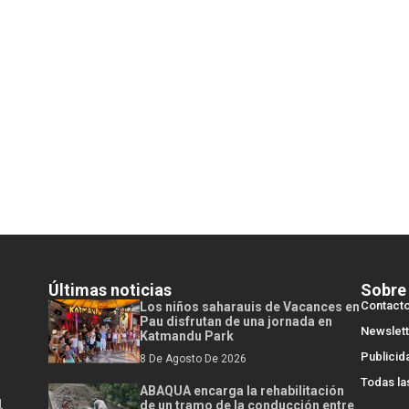
Últimas noticias
Sobre
Contact
Los niños saharauis de Vacances en
Pau disfrutan de una jornada en
Newslett
Katmandu Park
Publicid
8 De Agosto De 2026
Todas la
ABAQUA encarga la rehabilitación
l
de un tramo de la conducción entre