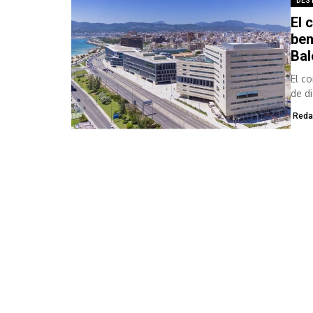
DES
El 
ben
Bal
El c
de d
Reda