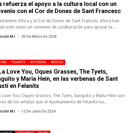
a refuerza el apoyo a la cultura local con un
venio con el Cor de Dones de Sant Francesc
juntament d’Inca y el Cor de Dones de Sant Francesc d’Inca han
ado este lunes un convenio de colaboración para apoyar la...
cción M.I.
30 De Marzo De 2026
TURA
FELANITX
HISTORIAS
MÚSICA
La Love You, Oques Grasses, The Tyets,
guito y Maria Hein, en las verbenas de Sant
stí en Felanitx
a Love You, Oques Grasses, The Tyets, Xanguito y Maria Hein son
nos de los artistas que el Ayuntamiento de Felanitx ha...
cción M.I.
12 De Junio De 2024