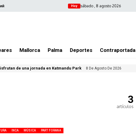
sábado , 8 agosto 2026
ий
Hoy
eares
Mallorca
Palma
Deportes
Contraportada
isfrutan de una jornada en Katmandu Park
8 De Agosto De 2026
3
artículos
TURA
INCA
MÚSICA
PART FORANA