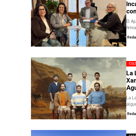
Inc
con
El A
firm
Reda
CUL
La 
Xan
Agu
La L
algu
Reda