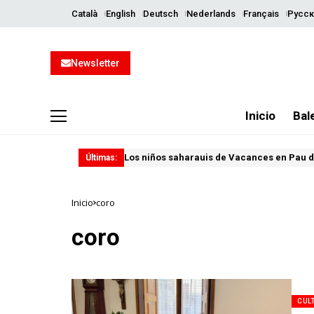
Català
English
Deutsch
Nederlands
Français
Русск
Newsletter
Inicio
Bal
Los niños saharauis de Vacances en Pau d
Últimas:
Inicio
coro
coro
CUL