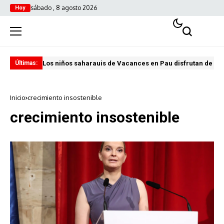
sábado , 8 agosto 2026
Hoy
Los niños saharauis de Vacances en Pau disfrutan de u
ABA
Últimas:
Inicio
crecimiento insostenible
crecimiento insostenible