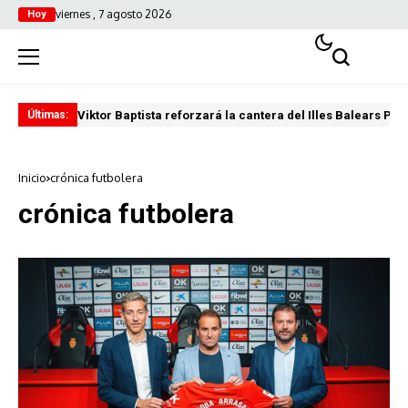
viernes , 7 agosto 2026
Hoy
Viktor Baptista reforzará la cantera del Illes Balears Pal
Pro
Últimas:
Inicio
crónica futbolera
crónica futbolera