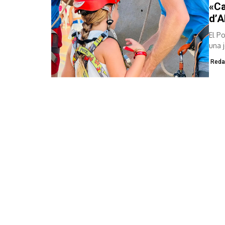
«Ca
d’A
El Po
una 
Reda