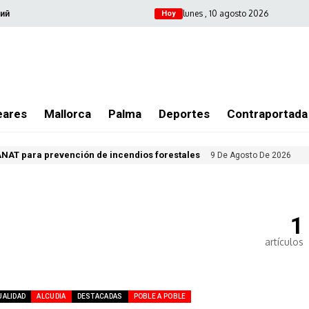
lunes , 10 agosto 2026
ий
Hoy
eares
Mallorca
Palma
Deportes
Contraportada
NAT para prevención de incendios forestales
9 De Agosto De 2026
1
artículos
UALIDAD
ALCUDIA
DESTACADAS
POBLE A POBLE