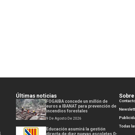
Últimas noticias
Sobre
Contact
FOGAIBA concede un millón de
euros a IBANAT para prevención de
Newslett
incendios forestales
Publicid
9 De Agosto De 2026
Todas la
Educación asumirá la gestión
l
directa de diez nuevas escoletes 0-