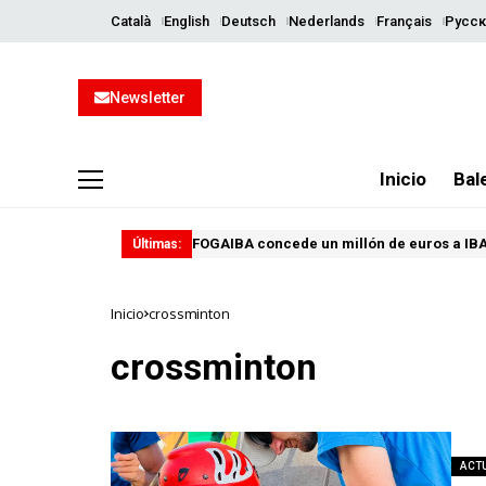
Català
English
Deutsch
Nederlands
Français
Русск
Newsletter
Inicio
Bal
FOGAIBA concede un millón de euros a IBA
Últimas:
Inicio
crossminton
crossminton
ACT