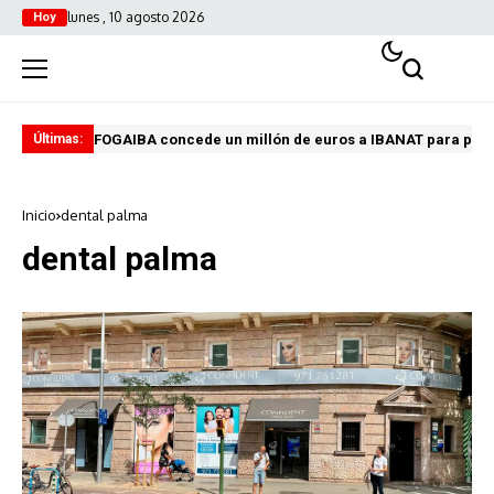
lunes , 10 agosto 2026
Hoy
FOGAIBA concede un millón de euros a IBANAT para prev
Edu
Últimas:
Inicio
dental palma
dental palma