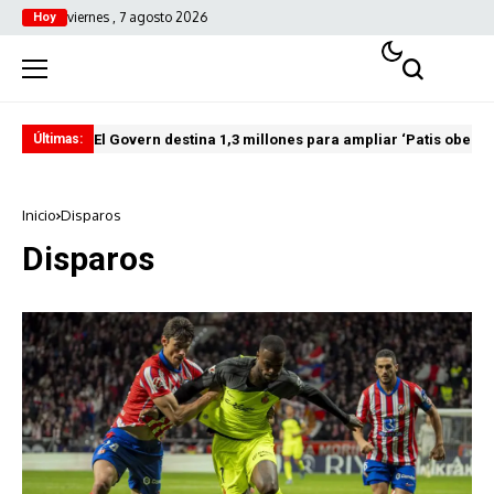
viernes , 7 agosto 2026
Hoy
El Govern destina 1,3 millones para ampliar ‘Patis oberts
Int
Últimas:
Inicio
Disparos
Disparos