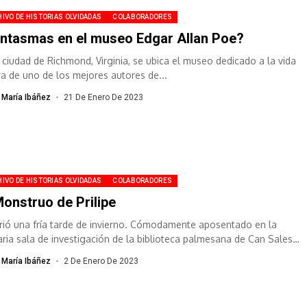
IVO DE HISTORIAS OLVIDADAS
COLABORADORES
ntasmas en el museo Edgar Allan Poe?
a ciudad de Richmond, Virginia, se ubica el museo dedicado a la vida
ra de uno de los mejores autores de...
 María Ibáñez
21 De Enero De 2023
IVO DE HISTORIAS OLVIDADAS
COLABORADORES
Monstruo de Prilipe
rió una fría tarde de invierno. Cómodamente aposentado en la
taria sala de investigación de la biblioteca palmesana de Can Sales,
aba información...
 María Ibáñez
2 De Enero De 2023