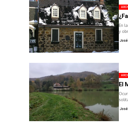
ARCH
¿Fa
En l
y ob
José
ARCH
El 
Ocur
soli
busc
José