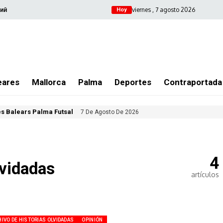
viernes , 7 agosto 2026
ий
Hoy
eares
Mallorca
Palma
Deportes
Contraportada
les Balears Palma Futsal
7 De Agosto De 2026
4
lvidadas
artículos
IVO DE HISTORIAS OLVIDADAS
OPINIÓN