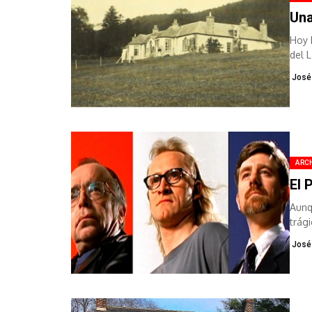
Una
Hoy 
del 
José
ARCH
El 
Aunq
trági
José