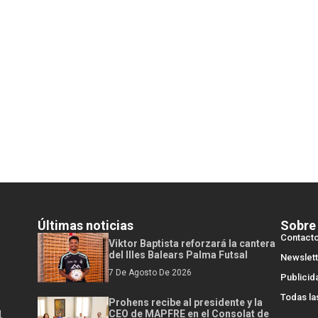
Últimas noticias
Sobre
Contact
Viktor Baptista reforzará la cantera
del Illes Balears Palma Futsal
Newslett
7 De Agosto De 2026
Publicid
Todas la
Prohens recibe al presidente y la
l
CEO de MAPFRE en el Consolat de