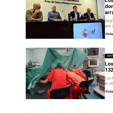
Los
don
arr
Segú
que 
Reda
DES
Los
132
Los 
el a
segú
Reda