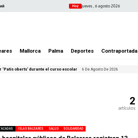
jueves , 6 agosto 2026
ий
Hoy
eares
Mallorca
Palma
Deportes
Contraportada
 ‘Patis oberts’ durante el curso escolar
6 De Agosto De 2026
2
artículos
TACADAS
ISLAS BALEARES
SALUD
SOLIDARIDAD