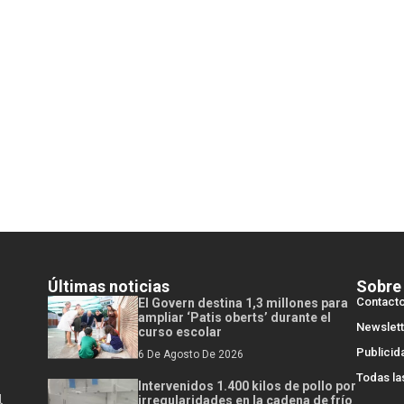
Últimas noticias
Sobre
Contact
El Govern destina 1,3 millones para
ampliar ‘Patis oberts’ durante el
Newslett
curso escolar
Publicid
6 De Agosto De 2026
Todas la
Intervenidos 1.400 kilos de pollo por
l
irregularidades en la cadena de frío