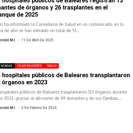
 hospitales públicos de Baleares registran 13
antes de órganos y 26 trasplantes en el
anque de 2025
n ha informado la Conselleria de Salud en un comunicado, en lo
va de año se han extraído un total de 51...
cción M.I.
11 De Abril De 2025
TACADAS
ISLAS BALEARES
SALUD
 hospitales públicos de Baleares transplantaron
 órganos en 2023
hospitales públicos de Baleares trasplantaron 132 órganos durante
ño 2023, gracias al altruismo de 49 donantes y de sus familias,
n...
cción M.I.
5 De Febrero De 2024