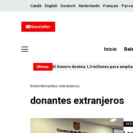
Català
English
Deutsch
Nederlands
Français
Русск
Newsletter
Inicio
Bal
El Govern destina 1,3 millones para ampliar
Últimas:
Inicio
donantes extranjeros
donantes extranjeros
DES