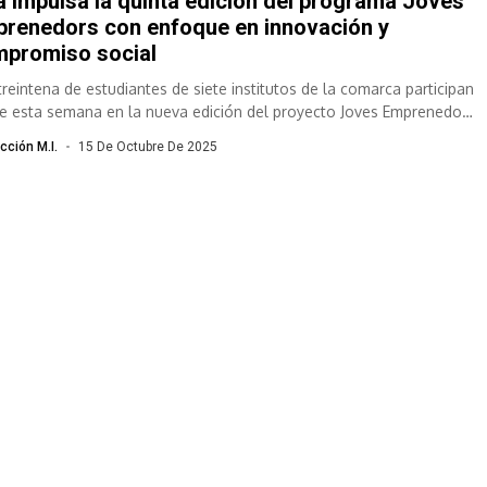
a impulsa la quinta edición del programa Joves
renedors con enfoque en innovación y
promiso social
treintena de estudiantes de siete institutos de la comarca participan
e esta semana en la nueva edición del proyecto Joves Emprenedors
,...
cción M.I.
15 De Octubre De 2025