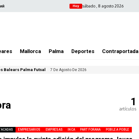
sábado , 8 agosto 2026
ий
Hoy
eares
Mallorca
Palma
Deportes
Contraportada
les Balears Palma Futsal
7 De Agosto De 2026
1
ora
artículos
TACADAS
EMPRESARIOS
EMPRESAS
INCA
PART FORANA
POBLE A POBLE