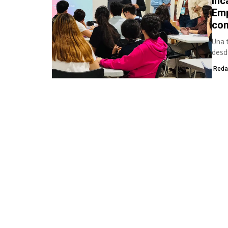
Inc
Emp
com
Una 
desd
d’Inca
Reda