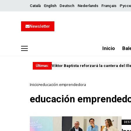
Català
English
Deutsch
Nederlands
Français
Русск
Newsletter
Inicio
Bal
Viktor Baptista reforzará la cantera del Il
Últimas:
Inicio
educación emprendedora
educación emprended
DES