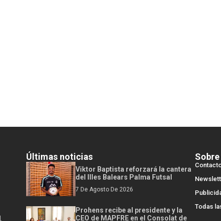
Últimas noticias
Sobre
Contact
Viktor Baptista reforzará la cantera
del Illes Balears Palma Futsal
Newslett
7 De Agosto De 2026
Publicid
Todas la
Prohens recibe al presidente y la
l
CEO de MAPFRE en el Consolat de