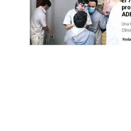
El 
pro
AD
Una 
Obse
ADEM
Reda