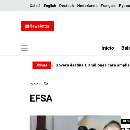
Català
English
Deutsch
Nederlands
Français
Русск
Newsletter
Inicio
Bal
El Govern destina 1,3 millones para ampliar
Últimas:
Inicio
EFSA
EFSA
DES