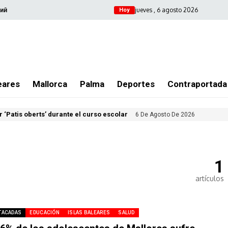
jueves , 6 agosto 2026
ий
Hoy
eares
Mallorca
Palma
Deportes
Contraportada
 ‘Patis oberts’ durante el curso escolar
6 De Agosto De 2026
1
artículos
TACADAS
EDUCACIÓN
ISLAS BALEARES
SALUD