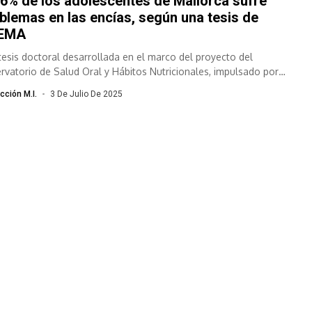
76% de los adolescentes de Mallorca sufre
blemas en las encías, según una tesis de
EMA
tesis doctoral desarrollada en el marco del proyecto del
rvatorio de Salud Oral y Hábitos Nutricionales, impulsado por
A, revela que el...
cción M.I.
3 De Julio De 2025