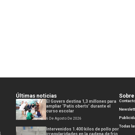
Últimas noticias
Sobre
Contact
El Govern destina 1,3 millones para
ampliar ‘Patis oberts’ durante el
Newslett
curso escolar
Publicid
6 De Agosto De 2026
Todas la
Intervenidos 1.400 kilos de pollo por
l
irregularidades en la cadena de frío