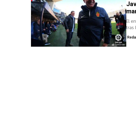
Jav
man
El e
tras
Reda