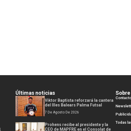
Últimas noticias
Sobre
Contact
Viktor Baptista reforzará la cantera
del Illes Balears Palma Futsal
Newslett
7 De Agosto De 2026
Publicid
Todas la
Prohens recibe al presidente y la
l
CEO de MAPFRE en el Consolat de