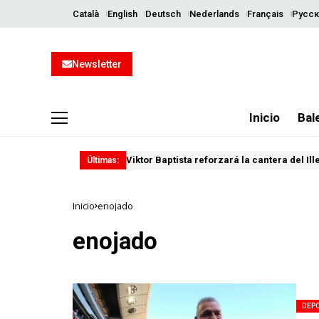
Català
English
Deutsch
Nederlands
Français
Русск
Newsletter
Inicio
Bal
Viktor Baptista reforzará la cantera del Il
Últimas:
Inicio
enojado
enojado
DEP