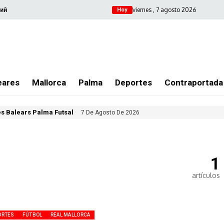
viernes , 7 agosto 2026
ий
Hoy
eares
Mallorca
Palma
Deportes
Contraportada
les Balears Palma Futsal
7 De Agosto De 2026
1
artículos
ORTES
FÚTBOL
REAL MALLORCA