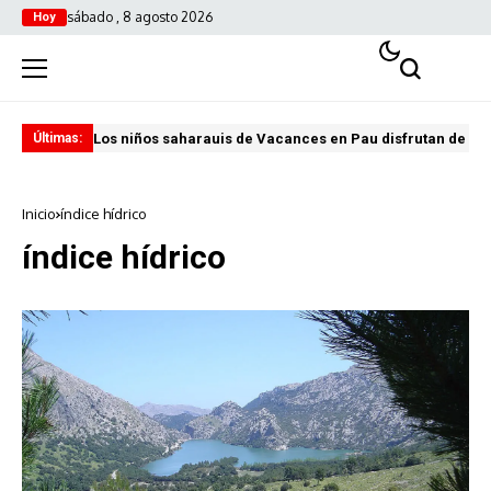
sábado , 8 agosto 2026
Hoy
Los niños saharauis de Vacances en Pau disfrutan de u
ABA
Últimas:
Inicio
índice hídrico
índice hídrico