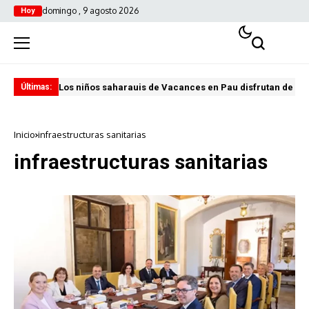
domingo , 9 agosto 2026
Hoy
Los niños saharauis de Vacances en Pau disfrutan de u
ABA
Últimas:
Inicio
infraestructuras sanitarias
infraestructuras sanitarias