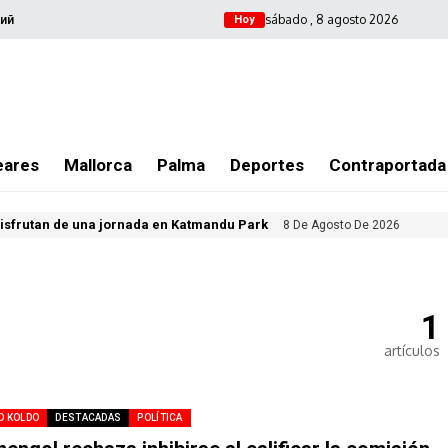
sábado , 8 agosto 2026
ий
Hoy
eares
Mallorca
Palma
Deportes
Contraportada
isfrutan de una jornada en Katmandu Park
8 De Agosto De 2026
1
artículos
O KOLDO
DESTACADAS
POLÍTICA