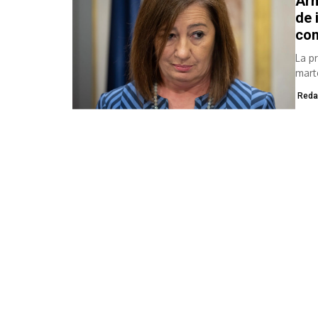
Arm
de 
com
La p
mart
Reda