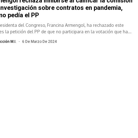
engol rechaza inhibirse al calificar la comisión
investigación sobre contratos en pandemia,
o pedía el PP
residenta del Congreso, Francina Armengol, ha rechazado este
es la petición del PP de que no participara en la votación que ha...
cción M.I.
6 De Marzo De 2024