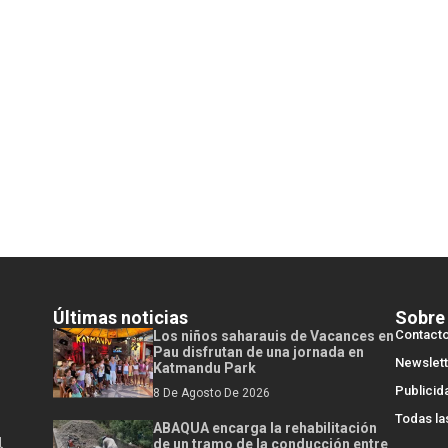
Últimas noticias
Sobre
Contact
Los niños saharauis de Vacances en
Pau disfrutan de una jornada en
Newslett
Katmandu Park
Publicid
8 De Agosto De 2026
Todas la
ABAQUA encarga la rehabilitación
l
de un tramo de la conducción entre