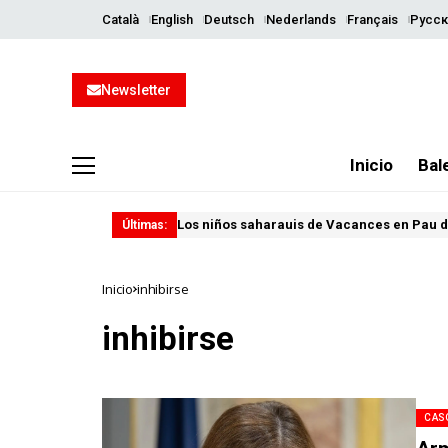
Català
English
Deutsch
Nederlands
Français
Русск
Newsletter
Inicio
Bal
Los niños saharauis de Vacances en Pau d
Últimas:
Inicio
inhibirse
inhibirse
CAS