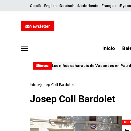
Català
English
Deutsch
Nederlands
Français
Русск
Newsletter
Inicio
Bal
Los niños saharauis de Vacances en Pau d
Últimas:
Inicio
Josep Coll Bardolet
Josep Coll Bardolet
CUL