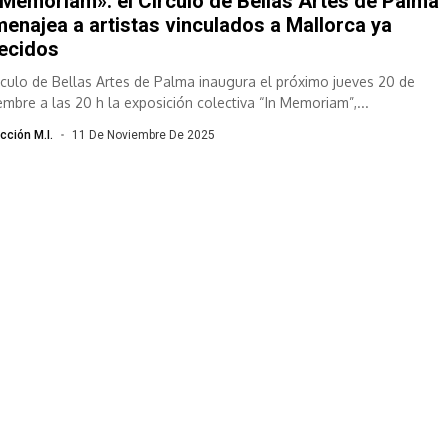
 Memoriam»: el Círculo de Bellas Artes de Palma
enajea a artistas vinculados a Mallorca ya
lecidos
írculo de Bellas Artes de Palma inaugura el próximo jueves 20 de
embre a las 20 h la exposición colectiva “In Memoriam”,...
cción M.I.
11 De Noviembre De 2025