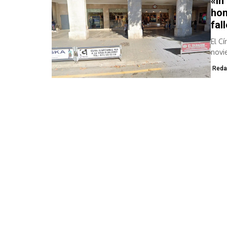
«In
hom
fal
El C
novi
Reda