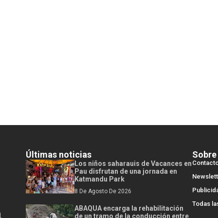
Últimas noticias
Sobre
Contact
Los niños saharauis de Vacances en
Pau disfrutan de una jornada en
Newslett
Katmandu Park
Publicid
8 De Agosto De 2026
Todas la
ABAQUA encarga la rehabilitación
l
de un tramo de la conducción entre