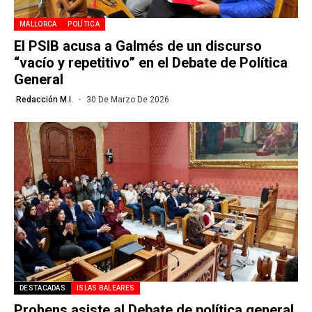
MALLORCA
POLÍTICA
El PSIB acusa a Galmés de un discurso
“vacío y repetitivo” en el Debate de Política
General
Redacción M.I.
30 De Marzo De 2026
DESTACADAS
ISLAS BALEARES
Prohens asiste al Debate de política general