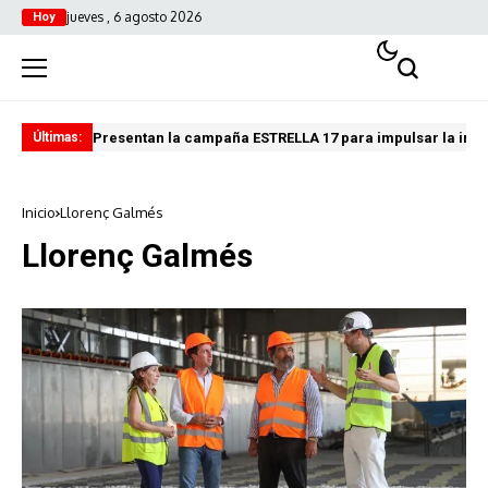
jueves , 6 agosto 2026
Hoy
Presentan la campaña ESTRELLA 17 para impulsar la inves
Fin
Últimas:
Inicio
Llorenç Galmés
Llorenç Galmés