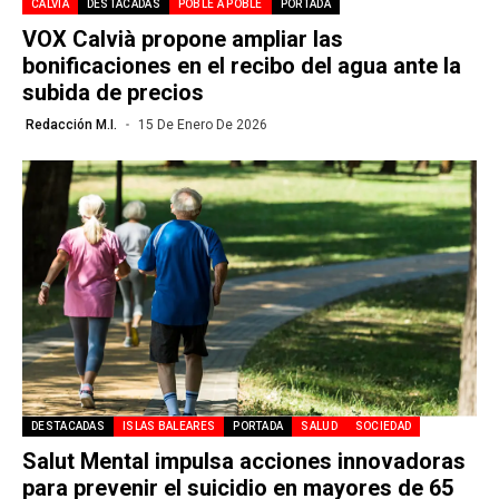
CALVIÀ
DESTACADAS
POBLE A POBLE
PORTADA
VOX Calvià propone ampliar las
bonificaciones en el recibo del agua ante la
subida de precios
Redacción M.I.
15 De Enero De 2026
DESTACADAS
ISLAS BALEARES
PORTADA
SALUD
SOCIEDAD
Salut Mental impulsa acciones innovadoras
para prevenir el suicidio en mayores de 65