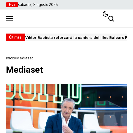
sábado , 8 agosto 2026
Hoy
Viktor Baptista reforzará la cantera del Illes Balears Pal
Pro
Últimas:
Inicio
Mediaset
Mediaset