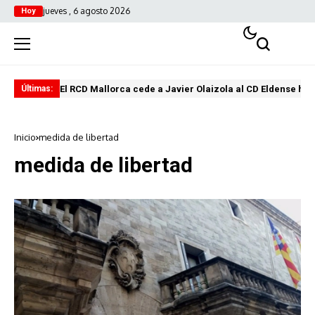
jueves , 6 agosto 2026
Hoy
El RCD Mallorca cede a Javier Olaizola al CD Eldense has
El 
Últimas:
Inicio
medida de libertad
medida de libertad