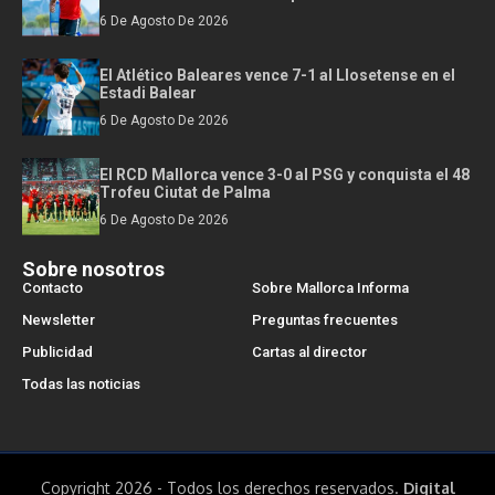
6 De Agosto De 2026
El Atlético Baleares vence 7-1 al Llosetense en el
Estadi Balear
6 De Agosto De 2026
El RCD Mallorca vence 3-0 al PSG y conquista el 48
Trofeu Ciutat de Palma
6 De Agosto De 2026
Sobre nosotros
Contacto
Sobre Mallorca Informa
Newsletter
Preguntas frecuentes
Publicidad
Cartas al director
Todas las noticias
Copyright 2026 - Todos los derechos reservados.
Digital