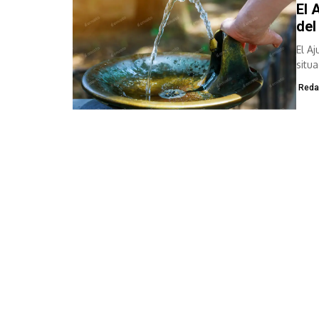
El 
del
El A
situ
dess
Reda