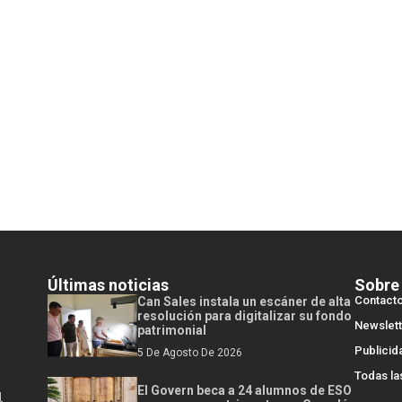
Últimas noticias
Sobre
Contact
Can Sales instala un escáner de alta
resolución para digitalizar su fondo
Newslett
patrimonial
Publicid
5 De Agosto De 2026
Todas la
El Govern beca a 24 alumnos de ESO
l