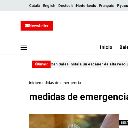
Català
English
Deutsch
Nederlands
Français
Русск
Newsletter
Inicio
Bal
Can Sales instala un escáner de alta resol
Últimas:
Inicio
medidas de emergencia
medidas de emergenci
DES