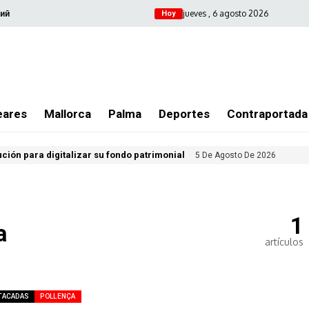
jueves , 6 agosto 2026
ий
Hoy
eares
Mallorca
Palma
Deportes
Contraportada
ución para digitalizar su fondo patrimonial
5 De Agosto De 2026
1
a
artículos
TACADAS
POLLENÇA