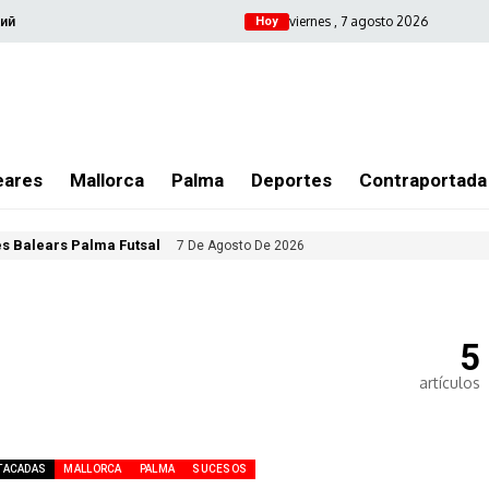
viernes , 7 agosto 2026
ий
Hoy
eares
Mallorca
Palma
Deportes
Contraportada
les Balears Palma Futsal
7 De Agosto De 2026
5
artículos
TACADAS
MALLORCA
PALMA
SUCESOS