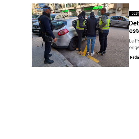
DES
Det
est
La P
orig
Reda