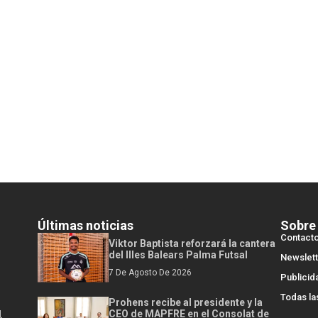
Últimas noticias
Sobre
Contact
Viktor Baptista reforzará la cantera
del Illes Balears Palma Futsal
Newslett
7 De Agosto De 2026
Publicid
Todas la
Prohens recibe al presidente y la
l
CEO de MAPFRE en el Consolat de