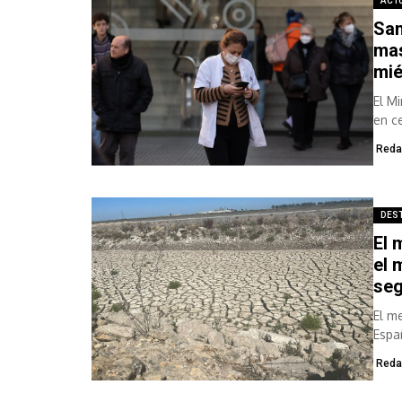
ACT
San
mas
mié
El M
en c
Reda
DES
El 
el 
se
El m
Espa
Reda