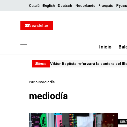
Català
English
Deutsch
Nederlands
Français
Русск
Newsletter
Inicio
Bal
Viktor Baptista reforzará la cantera del Il
Últimas:
Inicio
mediodía
mediodía
DES