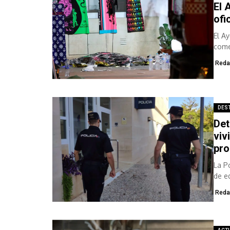
El 
ofi
El A
come
Reda
DES
Det
viv
pro
La P
de e
Reda