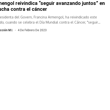
engol reivindica “seguir avanzando juntos” en
lucha contra el cáncer
residenta del Govern, Francina Armengol, ha reivindicado este
do, cuando se celebra el Día Mundial contra el Cáncer, "seguir
zando juntos" en...
cción M.I.
4 De Febrero De 2023