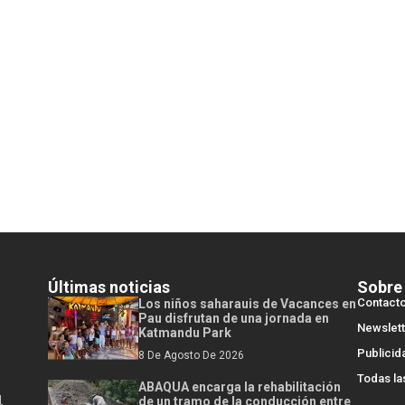
Últimas noticias
Sobre
Contact
Los niños saharauis de Vacances en
Pau disfrutan de una jornada en
Newslett
Katmandu Park
Publicid
8 De Agosto De 2026
Todas la
ABAQUA encarga la rehabilitación
l
de un tramo de la conducción entre