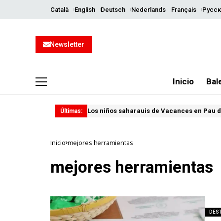
Català
English
Deutsch
Nederlands
Français
Русск
Newsletter
Inicio
Bal
Los niños saharauis de Vacances en Pau d
Últimas:
Inicio
mejores herramientas
mejores herramientas
DES