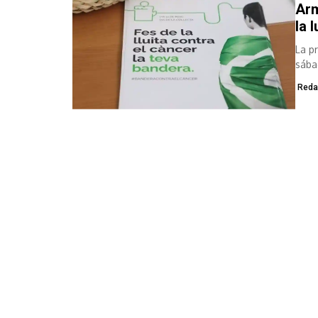
Arm
la 
La p
sába
avan
Reda