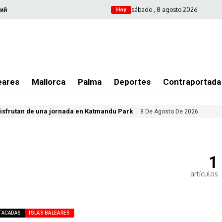
sábado , 8 agosto 2026
ий
Hoy
eares
Mallorca
Palma
Deportes
Contraportada
isfrutan de una jornada en Katmandu Park
8 De Agosto De 2026
1
artículos
TACADAS
ISLAS BALEARES