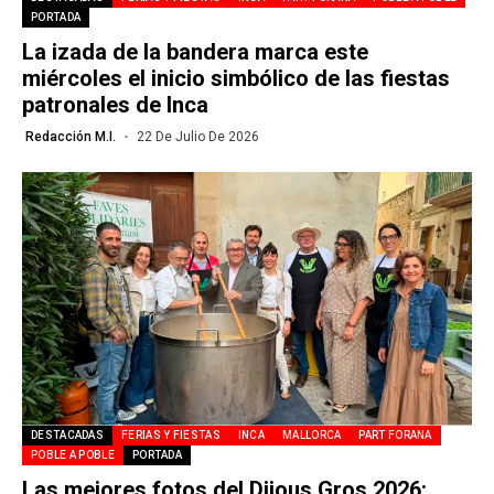
PORTADA
La izada de la bandera marca este
miércoles el inicio simbólico de las fiestas
patronales de Inca
Redacción M.I.
22 De Julio De 2026
DESTACADAS
FERIAS Y FIESTAS
INCA
MALLORCA
PART FORANA
POBLE A POBLE
PORTADA
Las mejores fotos del Dijous Gros 2026: