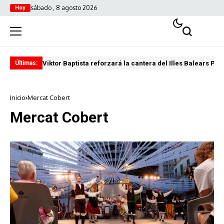
sábado , 8 agosto 2026
Hoy
Viktor Baptista reforzará la cantera del Illes Balears Pal
Pro
Últimas:
Inicio
Mercat Cobert
Mercat Cobert