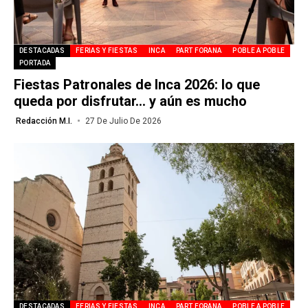
DESTACADAS
FERIAS Y FIESTAS
INCA
PART FORANA
POBLE A POBLE
PORTADA
Fiestas Patronales de Inca 2026: lo que
queda por disfrutar… y aún es mucho
Redacción M.I.
27 De Julio De 2026
DESTACADAS
FERIAS Y FIESTAS
INCA
PART FORANA
POBLE A POBLE