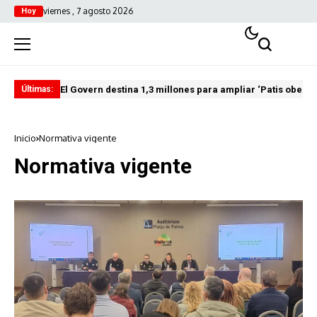
viernes , 7 agosto 2026
Hoy
El Govern destina 1,3 millones para ampliar ‘Patis oberts
Int
Últimas:
Inicio
Normativa vigente
Normativa vigente