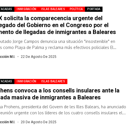
TACADAS
INMIGRACIÓN
ISLAS BALEARES
POLÍTICA
PORTADA
 solicita la comparecencia urgente del
egado del Gobierno en el Congreso por el
ento de llegadas de inmigrantes a Baleares
iputado Jorge Campos denuncia una situación "insostenible" en
s como Playa de Palma y reclama más efectivos policiales El
tado nacional de...
cción M.I.
22 De Agosto De 2025
TACADAS
INMIGRACIÓN
ISLAS BALEARES
hens convoca a los consells insulares ante la
gada masiva de inmigrantes a Baleares
a Prohens, presidenta del Govern de les Illes Balears, ha anunciado
reunión urgente con los líderes de los cuatro consells insulares el...
cción M.I.
20 De Agosto De 2025