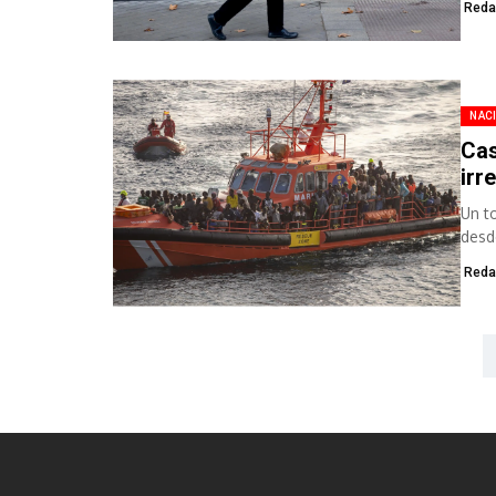
Reda
NAC
Cas
irr
Un t
desd
Reda