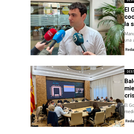
DES
El 
coo
la 
Manu
una 
pers
Reda
DES
Bal
mie
cri
El G
medi
al...
Reda