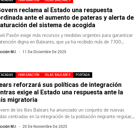
TACADAS
INMIGRACIÓN
ISLAS BALEARES
Govern reclama al Estado una respuesta
rdinada ante el aumento de pateras y alerta de
saturación del sistema de acogida
el Pavón exige más recursos y medidas urgentes para garantizar
atención digna en Baleares, que ya ha recibido más de 7.100
onas...
cción M.I.
11 De Diciembre De 2025
TACADAS
INMIGRACIÓN
ISLAS BALEARES
PORTADA
ears reforzará sus políticas de integración
ntras exige al Estado una respuesta ante la
sis migratoria
overn de les Illes Balears ha anunciado un conjunto de nuevas
das centradas en la integración de la población migrante regular,
cción M.I.
20 De Noviembre De 2025