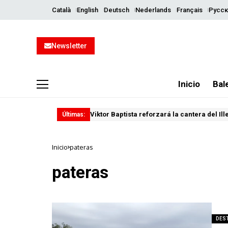
Català
English
Deutsch
Nederlands
Français
Русск
Newsletter
Inicio
Bal
Viktor Baptista reforzará la cantera del Il
Últimas:
Inicio
pateras
pateras
DES