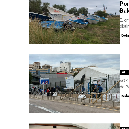
Por
Bal
El e
disti
cost
Reda
ACT
VOX 
de P
Reda