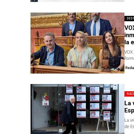
DES
VOX
inm
la 
VOX 
form
de qu
Reda
NAC
La 
Esp
La v
de E
Soci