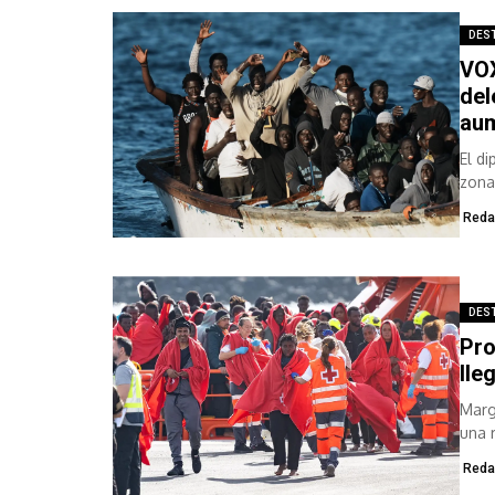
DES
VOX
del
aum
El d
zona
dipu
Reda
DES
Pro
lle
Marg
una 
Reda