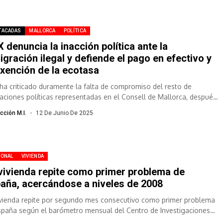
TACADAS
MALLORCA
POLÍTICA
 denuncia la inacción política ante la
igración ilegal y defiende el pago en efectivo y
exención de la ecotasa
ha criticado duramente la falta de compromiso del resto de
aciones políticas representadas en el Consell de Mallorca, después
e varias...
cción M.I.
12 De Junio De 2025
IONAL
VIVIENDA
vivienda repite como primer problema de
aña, acercándose a niveles de 2008
ivienda repite por segundo mes consecutivo como primer problema
spaña según el barómetro mensual del Centro de Investigaciones
ológicas (CIS), aumentando...