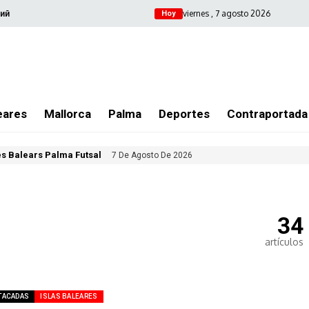
viernes , 7 agosto 2026
ий
Hoy
eares
Mallorca
Palma
Deportes
Contraportada
les Balears Palma Futsal
7 De Agosto De 2026
34
artículos
TACADAS
ISLAS BALEARES