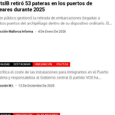
tsIB retiró 53 pateras en los puertos de
eares durante 2025
nte público gestionó la retirada de embarcaciones llegadas a
ntos puertos del archipiélago dentro de su dispositivo ordinario. El
e medio por...
cción Mallorca Informa
4 De Enero De 2026
UALIDAD
DESTACADAS
INMIGRACIÓN
POLÍTICA
critica el coste de las instalaciones para inmigrantes en el Puerto
alma y responsabiliza al Gobierno central El partido VOX ha...
cción M.I.
12 De Diciembre De 2025