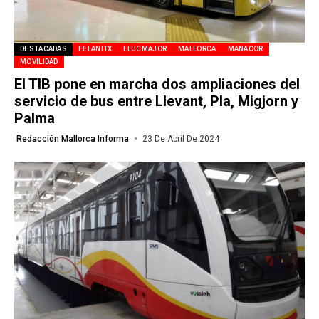
DESTACADAS
FELANITX
LLUCMAJOR
MALLORCA
MANACOR
MOVILIDAD
El TIB pone en marcha dos ampliaciones del
servicio de bus entre Llevant, Pla, Migjorn y
Palma
Redacción Mallorca Informa
23 De Abril De 2024