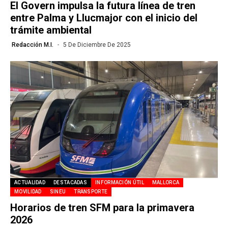
El Govern impulsa la futura línea de tren
entre Palma y Llucmajor con el inicio del
trámite ambiental
Redacción M.I.
5 De Diciembre De 2025
ACTUALIDAD
DESTACADAS
INFORMACIÓN ÚTIL
MALLORCA
MOVILIDAD
SINEU
TRANSPORTE
Horarios de tren SFM para la primavera
2026