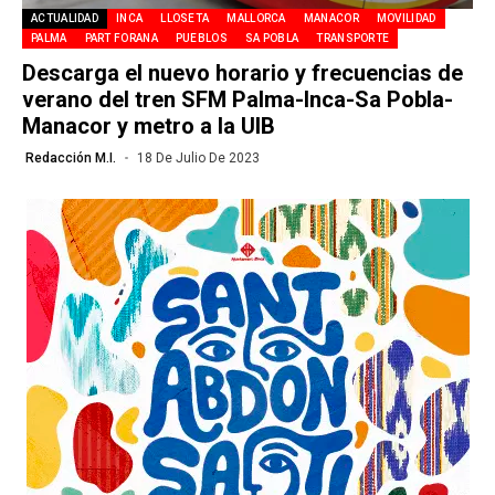
ACTUALIDAD
INCA
LLOSETA
MALLORCA
MANACOR
MOVILIDAD
PALMA
PART FORANA
PUEBLOS
SA POBLA
TRANSPORTE
Descarga el nuevo horario y frecuencias de
verano del tren SFM Palma-Inca-Sa Pobla-
Manacor y metro a la UIB
Redacción M.I.
18 De Julio De 2023